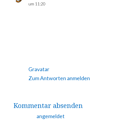
um 11:20
Hi, this is a comment.
To get started with moderating,
editing, and deleting comments, please
visit the Comments screen in the
dashboard.
Commenter avatars come from
Gravatar
.
Zum Antworten anmelden
Kommentar absenden
Du musst
angemeldet
sein, um einen
Kommentar abzugeben.