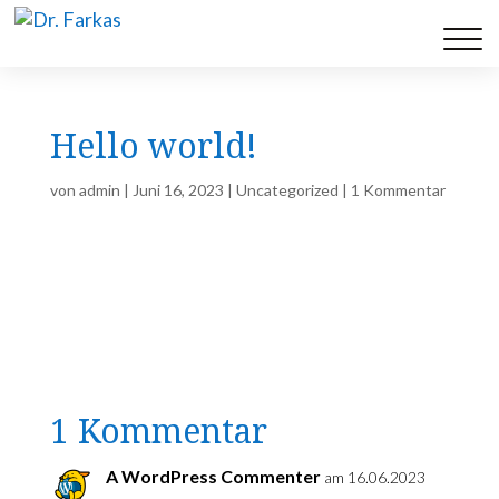
Hello world!
von
admin
|
Juni 16, 2023
|
Uncategorized
|
1 Kommentar
Welcome to WordPress. This is your first
post. Edit or delete it, then start writing!
1 Kommentar
A WordPress Commenter
am 16.06.2023